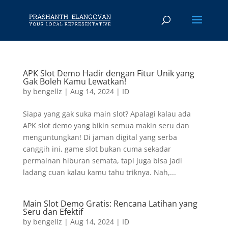
APK Slot Demo Hadir dengan Fitur Unik yang
Gak Boleh Kamu Lewatkan!
by
bengellz
|
Aug 14, 2024
|
ID
Siapa yang gak suka main slot? Apalagi kalau ada
APK slot demo yang bikin semua makin seru dan
menguntungkan! Di jaman digital yang serba
canggih ini, game slot bukan cuma sekadar
permainan hiburan semata, tapi juga bisa jadi
ladang cuan kalau kamu tahu triknya. Nah,...
Main Slot Demo Gratis: Rencana Latihan yang
Seru dan Efektif
by
bengellz
|
Aug 14, 2024
|
ID