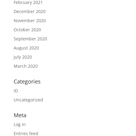
February 2021
December 2020
November 2020
October 2020
September 2020
August 2020
July 2020
March 2020
Categories
ID
Uncategorized
Meta
Log in
Entries feed