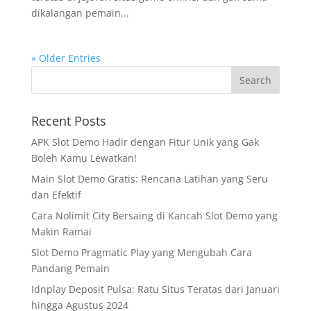
dikalangan pemain...
« Older Entries
Recent Posts
APK Slot Demo Hadir dengan Fitur Unik yang Gak
Boleh Kamu Lewatkan!
Main Slot Demo Gratis: Rencana Latihan yang Seru
dan Efektif
Cara Nolimit City Bersaing di Kancah Slot Demo yang
Makin Ramai
Slot Demo Pragmatic Play yang Mengubah Cara
Pandang Pemain
Idnplay Deposit Pulsa: Ratu Situs Teratas dari Januari
hingga Agustus 2024