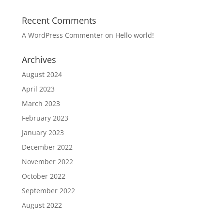
Recent Comments
A WordPress Commenter
on
Hello world!
Archives
August 2024
April 2023
March 2023
February 2023
January 2023
December 2022
November 2022
October 2022
September 2022
August 2022