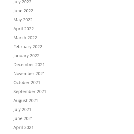
July 2022
June 2022
May 2022
April 2022
March 2022
February 2022
January 2022
December 2021
November 2021
October 2021
September 2021
August 2021
July 2021
June 2021
April 2021