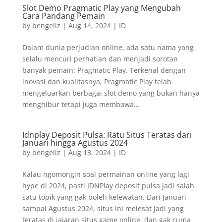
Slot Demo Pragmatic Play yang Mengubah
Cara Pandang Pemain
by
bengellz
|
Aug 14, 2024
|
ID
Dalam dunia perjudian online, ada satu nama yang
selalu mencuri perhatian dan menjadi sorotan
banyak pemain: Pragmatic Play. Terkenal dengan
inovasi dan kualitasnya, Pragmatic Play telah
mengeluarkan berbagai slot demo yang bukan hanya
menghibur tetapi juga membawa...
Idnplay Deposit Pulsa: Ratu Situs Teratas dari
Januari hingga Agustus 2024
by
bengellz
|
Aug 13, 2024
|
ID
Kalau ngomongin soal permainan online yang lagi
hype di 2024, pasti IDNPlay deposit pulsa jadi salah
satu topik yang gak boleh kelewatan. Dari Januari
sampai Agustus 2024, situs ini melesat jadi yang
teratas di jajaran situs game online, dan gak cuma