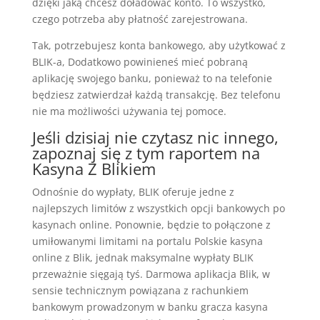
dzięki jaką chcesz doładować konto. To wszystko,
czego potrzeba aby płatność zarejestrowana.
Tak, potrzebujesz konta bankowego, aby użytkować z
BLIK-a, Dodatkowo powinieneś mieć pobraną
aplikację swojego banku, ponieważ to na telefonie
będziesz zatwierdzał każdą transakcję. Bez telefonu
nie ma możliwości używania tej pomoce.
Jeśli dzisiaj nie czytasz nic innego,
zapoznaj się z tym raportem na
Kasyna Z Blikiem
Odnośnie do wypłaty, BLIK oferuje jedne z
najlepszych limitów z wszystkich opcji bankowych po
kasynach online. Ponownie, będzie to połączone z
umiłowanymi limitami na portalu Polskie kasyna
online z Blik, jednak maksymalne wypłaty BLIK
przeważnie sięgają tyś. Darmowa aplikacja Blik, w
sensie technicznym powiązana z rachunkiem
bankowym prowadzonym w banku gracza kasyna