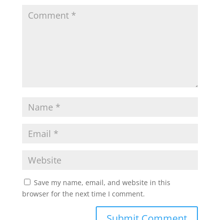
Save my name, email, and website in this
browser for the next time I comment.