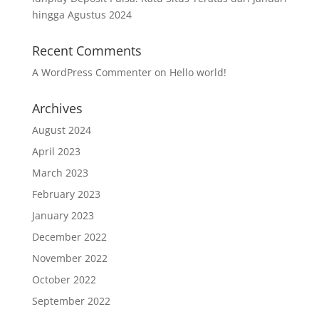
hingga Agustus 2024
Recent Comments
A WordPress Commenter
on
Hello world!
Archives
August 2024
April 2023
March 2023
February 2023
January 2023
December 2022
November 2022
October 2022
September 2022